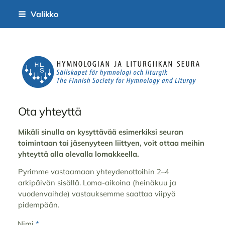
Siirry
Valikko
sivun
sisältöön
Hymnologian ja liturgiikan seur
Ota yhteyttä
Mikäli sinulla on kysyttävää esimerkiksi seuran
toimintaan tai jäsenyyteen liittyen, voit ottaa meihin
yhteyttä alla olevalla lomakkeella.
Pyrimme vastaamaan yhteydenottoihin 2–4
arkipäivän sisällä. Loma-aikoina (heinäkuu ja
vuodenvaihde) vastauksemme saattaa viipyä
pidempään.
Nimi
*